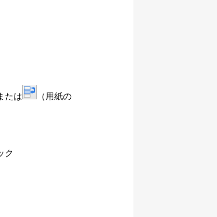
または
（用紙の
ック