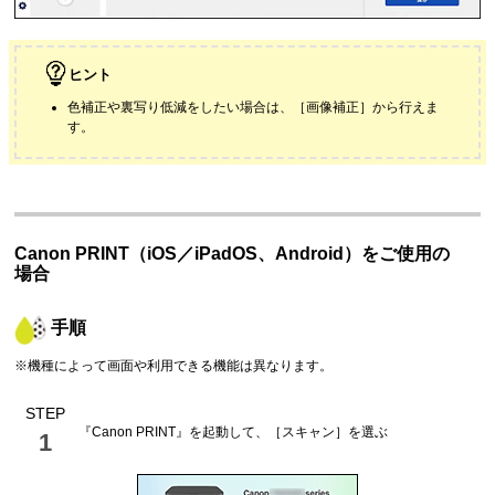
ヒント
色補正や裏写り低減をしたい場合は、［
画像補正
］から行えま
す。
Canon PRINT
（
iOS
／
iPadOS
、
Android
）をご使用の
場合
手順
※機種によって画面や利用できる機能は異なります。
STEP
『
Canon PRINT
』を起動して、［
スキャン
］を選ぶ
1