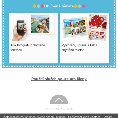
Oblíbená témata
Tisk fotografií z chytrého
Vytvoření, úprava a tisk z
telefonu
chytrého telefonu
Použití služeb pouze pro členy
© CANON INC. 2025
Tento web ke zpřístupnění svého obsahu a funkcí, zlepšování jejich vlastností, kvality