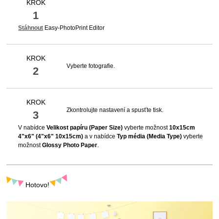
KROK
1
Stáhnout
Easy-PhotoPrint Editor
KROK
Vyberte fotografie.
2
KROK
Zkontrolujte nastavení a spusťte tisk.
3
V nabídce
Velikost papíru
(Paper Size)
vyberte možnost
10x15cm
4"x6"
(4"x6" 10x15cm)
a v nabídce
Typ média
(Media Type)
vyberte
možnost
Glossy Photo Paper
.
Hotovo!