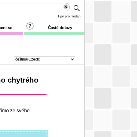
Tipy pro hledání
ení se
Časté dotazy
ho chytrého
přímo ze svého