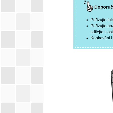
Doporuč
Pořizujte fo
Pořizujte p
sdílejte s os
Kopírování i