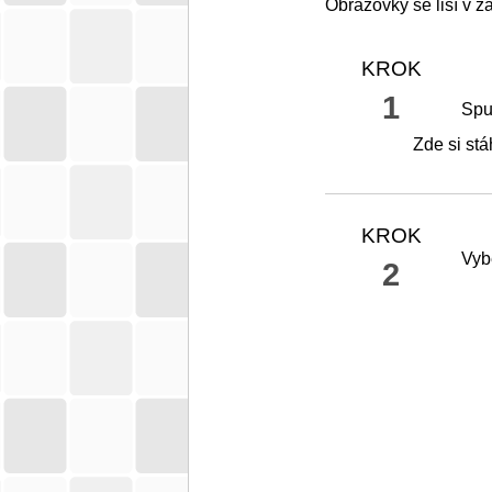
Obrazovky se liší v z
KROK
1
Spu
Zde si stá
KROK
Vyb
2