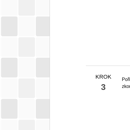
KROK
Poř
3
zkon