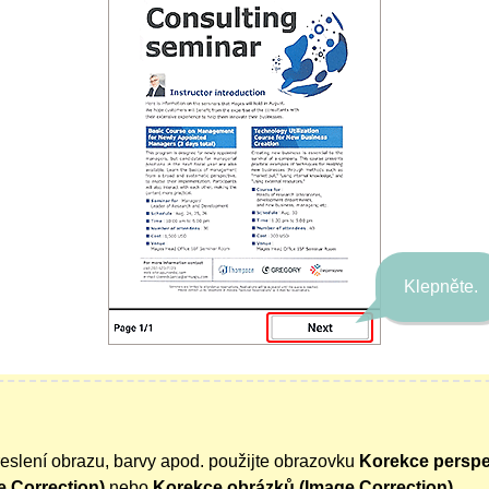
Klepněte.
eslení obrazu, barvy apod. použijte obrazovku
Korekce perspe
e Correction)
nebo
Korekce obrázků
(Image Correction)
.