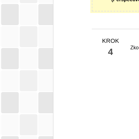
KROK
Zkon
4