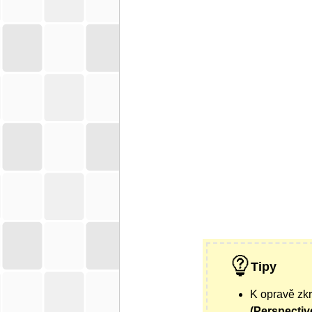
Tipy
K opravě zkr
(Perspectiv