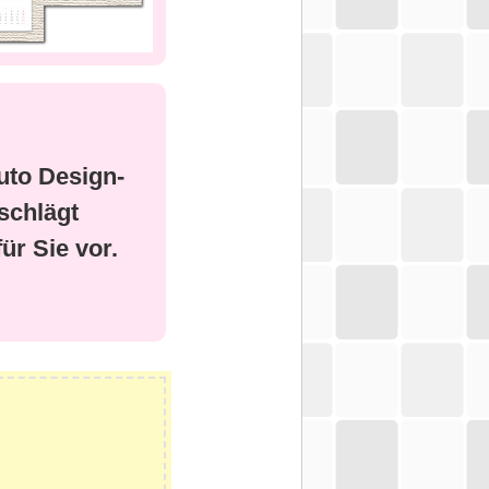
uto Design-
schlägt
ür Sie vor.