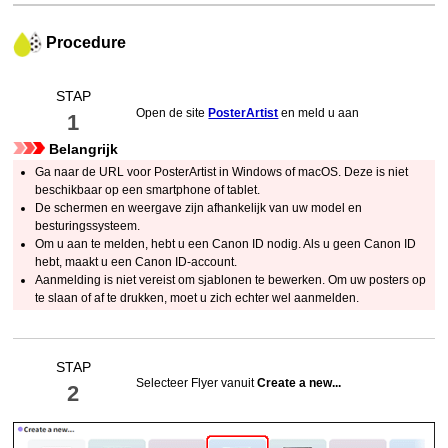
Procedure
STAP
Open de site
PosterArtist
en meld u aan
1
Belangrijk
Ga naar de URL voor
PosterArtist
in
Windows
of
macOS
. Deze is niet
beschikbaar op een smartphone of tablet.
De schermen en weergave zijn afhankelijk van uw model en
besturingssysteem.
Om u aan te melden, hebt u een
Canon ID
nodig. Als u geen
Canon ID
hebt, maakt u een
Canon ID
-account.
Aanmelding is niet vereist om sjablonen te bewerken. Om uw posters op
te slaan of af te drukken, moet u zich echter wel aanmelden.
STAP
Selecteer Flyer vanuit
Create a new...
2