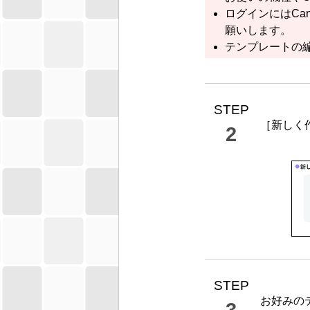
ログインには
Can
願いします。
テンプレートの
STEP
［
新しく
2
STEP
お好みの