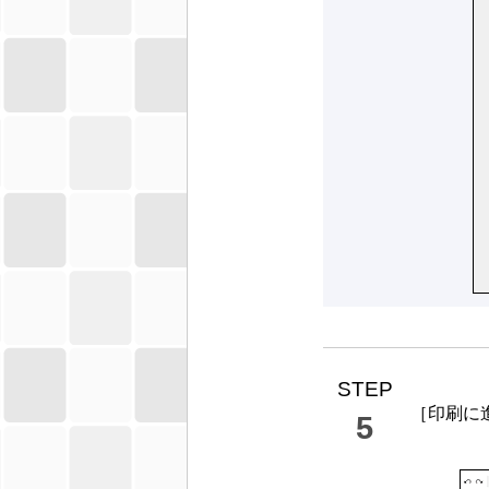
STEP
［
印刷に
5