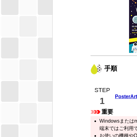
手順
STEP
PosterArt
1
重要
Windows
または
端末ではご利用
お使いの機種や