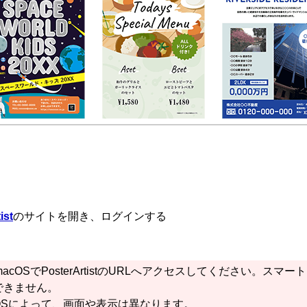
ist
のサイトを開き、ログインする
macOS
で
PosterArtist
のURLへアクセスしてください。スマー
できません。
OSによって、画面や表示は異なります。