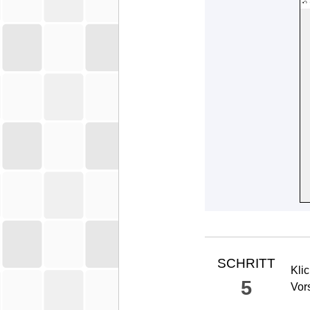
SCHRITT
Kli
5
Vor