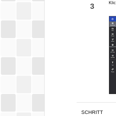
Kli
3
SCHRITT