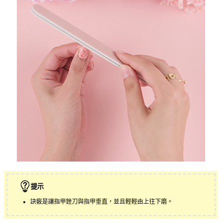
提示
訣竅是讓指甲銼刀與指甲垂直，並且輕輕由上往下磨。