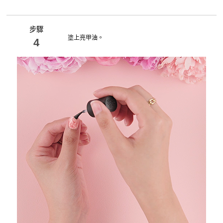
步驟
塗上亮甲油。
4