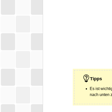
Tipps
Es ist wicht
nach unten z