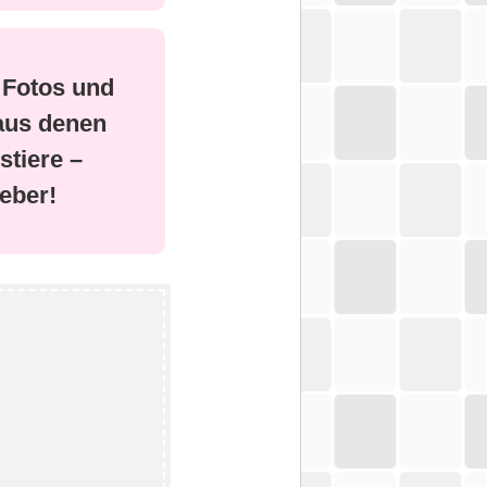
 Fotos und
aus denen
stiere –
eber!