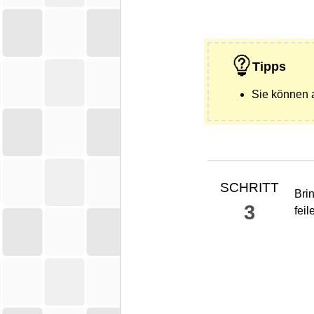
Tipps
Sie können 
SCHRITT
Bri
3
fei