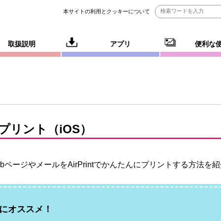
本サイトの利用とクッキーについて
取扱説明
アプリ
便利な
プリント（
iOS
）
ebページやメールを
AirPrint
でかんたんにプリントする方法を紹
にオススメ！