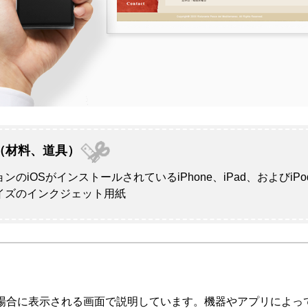
（材料、道具）
ョンの
iOS
がインストールされている
iPhone
、
iPad
、および
iPo
イズのインクジェット用紙
の場合に表示される画面で説明しています。機器やアプリによっ