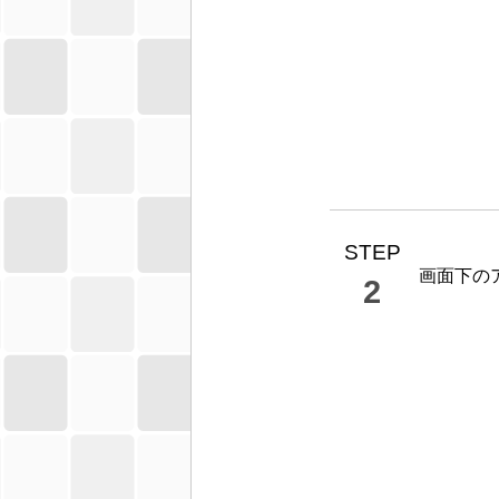
STEP
画面下の
2