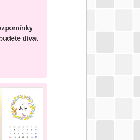
 vzpomínky
budete dívat