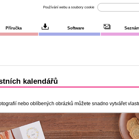
Používání webu a soubory cookie
Příručka
Software
Seznám
stních kalendářů
otografií nebo oblíbených obrázků můžete snadno vytvářet vlast