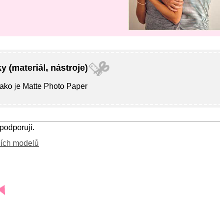
y (materiál, nástroje)
jako je
Matte Photo Paper
podporují.
ích modelů