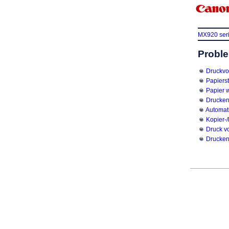
MX920 ser
Probl
Druckvor
Papiers
Papier w
Drucken 
Automat
Kopier-
Druck v
Drucken