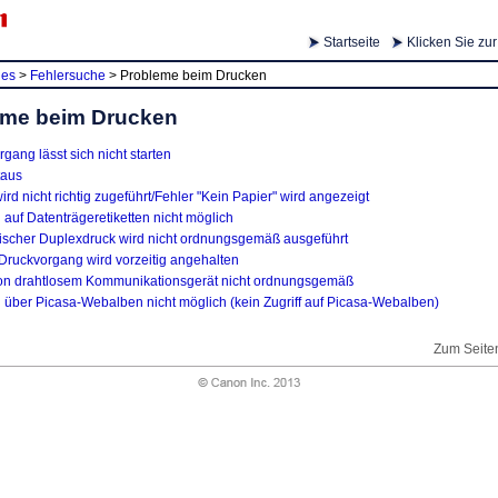
Startseite
Klicken Sie zu
ies
>
Fehlersuche
>
Probleme beim Drucken
eme beim Drucken
gang lässt sich nicht starten
taus
ird nicht richtig zugeführt/Fehler "Kein Papier" wird angezeigt
auf Datenträgeretiketten nicht möglich
ischer Duplexdruck wird nicht ordnungsgemäß ausgeführt
/Druckvorgang wird vorzeitig angehalten
on drahtlosem Kommunikationsgerät nicht ordnungsgemäß
 über Picasa-Webalben nicht möglich (kein Zugriff auf Picasa-Webalben)
Zum Seite