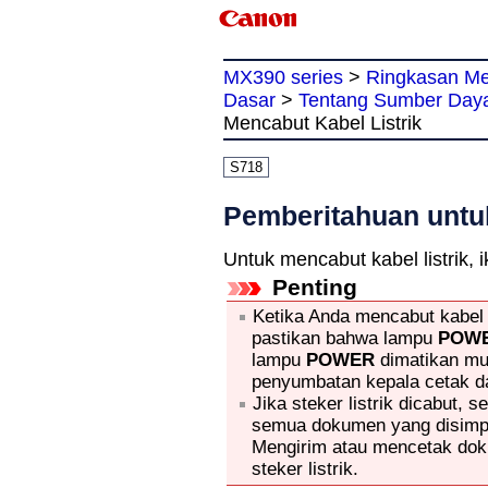
MX390 series
>
Ringkasan Me
Dasar
>
Tentang Sumber Day
Mencabut Kabel Listrik
S718
Pemberitahuan untuk
Untuk mencabut kabel listrik, i
Penting
Ketika Anda mencabut kabel l
pastikan bahwa lampu
POW
lampu
POWER
dimatikan mu
penyumbatan
kepala cetak
da
Jika steker listrik dicabut, 
semua dokumen yang disim
Mengirim atau mencetak do
steker listrik.