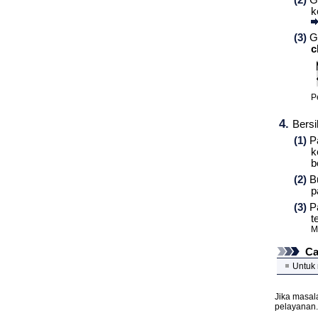
(2)
G
k
(3)
G
c
P
Bers
(1)
P
k
b
(2)
B
p
(3)
P
t
M
Ca
Untuk 
Jika masal
pelayanan.