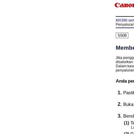
MX390 ser
Penyaluran
S508
Membe
Jika
penggu
disalurkan
Dalam kasu
penyaluran
Anda per
Pasti
Buk
Bers
(1)
T
L