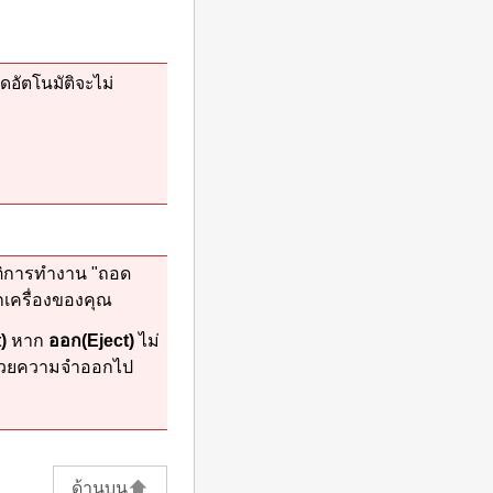
ิดอัตโนมัติจะไม่
ติการทำงาน "ถอด
ก
เครื่อง
ของคุณ
)
หาก
ออก
(Eject)
ไม่
น่วยความจำออกไป
ด้านบน