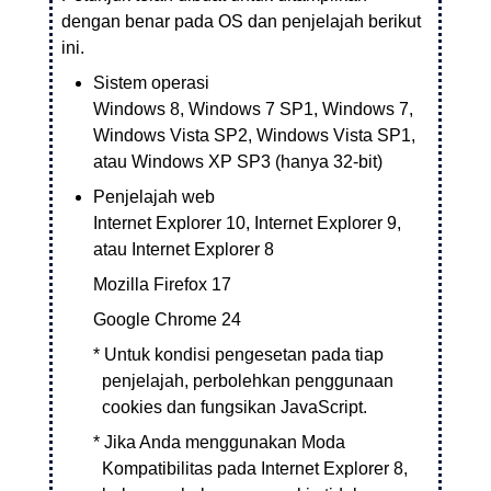
dengan benar pada OS dan penjelajah berikut
ini.
Sistem operasi
Windows 8
,
Windows 7 SP1
,
Windows 7
,
Windows Vista SP2
,
Windows Vista SP1
,
atau
Windows XP SP3
(hanya 32-bit)
Penjelajah web
Internet Explorer
10,
Internet Explorer
9,
atau
Internet Explorer
8
Mozilla Firefox
17
Google Chrome
24
*
Untuk kondisi pengesetan pada tiap
penjelajah, perbolehkan penggunaan
cookies dan fungsikan JavaScript.
*
Jika Anda menggunakan Moda
Kompatibilitas pada
Internet Explorer
8,