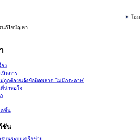
โฮ
รแก้ไขปัญหา
า
ื่อง
ำเนินการ
่ถูกต้อง/แจ้งข้อผิดพลาด 'ไม่มีกระดาษ'
ที่น่าพอใจ
ึก
ดขึ้น
์ชัน
ารบนระบบเครือข่าย