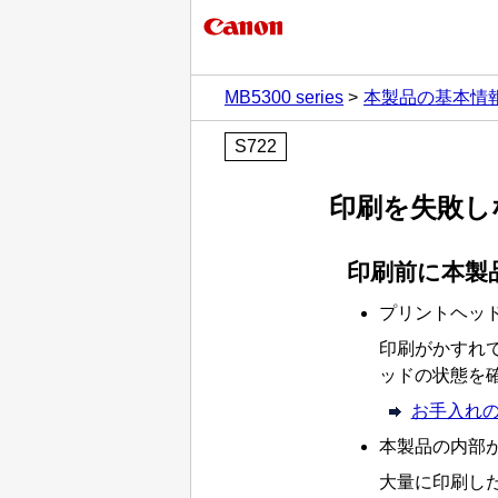
MB5300 series
本製品の基本情
S722
印刷を失敗し
印刷前に本製
プリントヘッ
印刷がかすれて
ッド
の状態を
お手入れ
本製品の内部
大量に印刷し