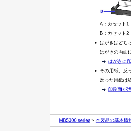
A：
カセット1
B：
カセット2
はがきはどち
はがきの両面
はがきに
その用紙、反
反った用紙は
印刷面が
MB5300 series
本製品の基本情