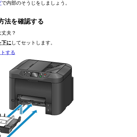
グ
で内部のそうじをしましょう。
方法を確認する
大丈夫？
を下に
してセットします。
ットする