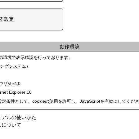
る設定
動作環境
の環境で表示確認を行っております。
ィングシステム）
ザVer4.0
ernet Explorer
10
定条件として、cookieの使用を許可し、
JavaScript
を有効にしてくだ
ュアルの使いかた
スについて