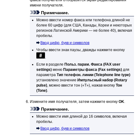
имени получателя.
Примечание.
Можно ввести номер факса или телефона длиной не
более 60 цифр (для США, Канады, Кореи и некоторых
регионов Латинской Америки — не более 40), включая
пробелы.
Ввод цифр, букв и символов
Чтобы ввести знак паузы, дважды нажмите кнопку
.
Если в разделе
Польз. парам. Факса
(FAX user
settings)
меню
Параметры факса
(Fax settings)
для
параметра
Тип телефон. линии
(Telephone line type)
установлено значение
Импульсный набор
(Rotary
pulse)
, можно ввести тон («T»), нажав кнопку
Тон
(Tone)
.
Измените имя получателя, затем нажмите кнопку
OK
.
Примечание.
Можно ввести имя длиной до 16 символов, включая
пробелы.
Ввод цифр, букв и символов