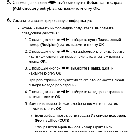
С помощью кнопки
выберите пункт
Добав зап в справ
(Add directory entry)
, затем нажмите кнопку
OK
.
Измените зарегистрированную информацию.
Чтобы изменить информацию получателя, выполните
следующие действия:
С помощью кнопки
выберите пункт
Телефонный
номер
(Recipient)
, затем нажмите кнопку
OK
.
С помощью кнопки
или цифровых кнопок выберите
идентификационный номер получателя, затем нажмите
кнопку
OK
.
С помощью кнопок
выберите
Правка
(Edit)
и
нажмите кнопку
OK
.
При регистрации получателя также отображается экран
выбора метода регистрации.
С помощью кнопки
выберите метод регистрации и
затем нажмите
OK
.
Измените номер факса/телефона получателя, затем
нажмите кнопку
OK
.
Если выбран метод регистрации
Из списка исх. звон.
(From call log (OUT))
:
Отобразится экран выбора номера факса или