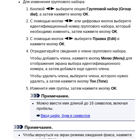
Для изменения группового набора:
Кнопкой
выберите опцию
Групповой набор
(Group
dial)
, а затем нажмите кнопку
OK
.
С помощью кнопки
или цифровых кнопок выберите
идентификационный номер группового набора, который
необходимо изменить, затем нажмите кнопку
OK
.
С помощью кнопок
выберите
Правка
(Edit)
и
нажмите кнопку
OK
.
Отредактируйте сведения о члене группового набора.
Чтобы добавить члена, нажмите кнопку
Меню
(Menu)
для
отображения экрана выбора идентификационного
номера, а затем добавьте еще одного члена.
Чтобы удалить члена, выберите члена, которого нужно
удалить, а затем нажмите кнопку
Тон
(Tone)
.
Измените имя группы, затем нажмите кнопку
OK
.
Примечание.
Можно ввести имя длиной до 16 символов, включая
пробелы.
Ввод цифр, букв и символов
Примечание.
Чтобы вернуться на экран режима ожидания факса, нажмите