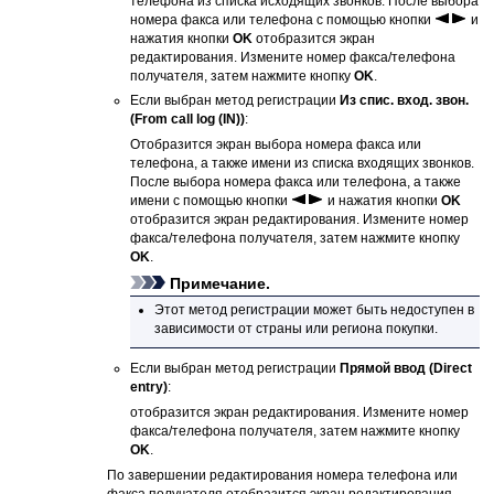
телефона из списка исходящих звонков.
После выбора
номера факса или телефона с помощью кнопки
и
нажатия кнопки
OK
отобразится экран
редактирования.
Измените номер факса/телефона
получателя, затем нажмите кнопку
OK
.
Если выбран метод регистрации
Из спис. вход. звон.
(From call log (IN))
:
Отобразится экран выбора номера факса или
телефона, а также имени из списка входящих звонков.
После выбора номера факса или телефона, а также
имени с помощью кнопки
и нажатия кнопки
OK
отобразится экран редактирования.
Измените номер
факса/телефона получателя, затем нажмите кнопку
OK
.
Примечание.
Этот метод регистрации может быть недоступен в
зависимости от страны или региона покупки.
Если выбран метод регистрации
Прямой ввод
(Direct
entry)
:
отобразится экран редактирования.
Измените номер
факса/телефона получателя, затем нажмите кнопку
OK
.
По завершении редактирования номера телефона или
факса получателя отобразится экран редактирования