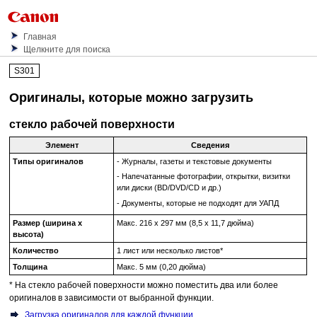
Главная
Щелкните для поиска
S301
Оригиналы, которые можно загрузить
стекло рабочей поверхности
Элемент
Сведения
Типы оригиналов
-
Журналы, газеты и текстовые документы
-
Напечатанные фотографии, открытки, визитки
или диски (BD/DVD/CD и др.)
-
Документы, которые не подходят для
УАПД
Размер (ширина x
Макс. 216 x 297 мм (8,5 x 11,7 дюйма)
высота)
Количество
1 лист или несколько листов
*
Толщина
Макс. 5 мм (0,20 дюйма)
*
На
стекло рабочей поверхности
можно поместить два или более
оригиналов в зависимости от выбранной функции.
Загрузка оригиналов для каждой функции