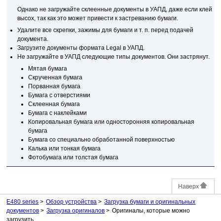
Однако не загружайте склеенные документы в
УАПД
, даже если клей
высох, так как это может привести к застреванию бумаги.
Удалите все скрепки, зажимы для бумаги и т. п. перед подачей
документа.
Загрузите документы формата Legal в
УАПД
.
Не загружайте в
УАПД
следующие типы документов.
Они застрянут.
Мятая бумага
Скрученная бумага
Порванная бумага
Бумага с отверстиями
Склеенная бумага
Бумага с наклейками
Копировальная бумага или односторонняя копировальная
бумага
Бумага со специально обработанной поверхностью
Калька или тонкая бумага
Фотобумага или толстая бумага
Наверх
E480 series
Обзор устройства
Загрузка бумаги и оригинальных
документов
Загрузка оригиналов
Оригиналы, которые можно
загрузить