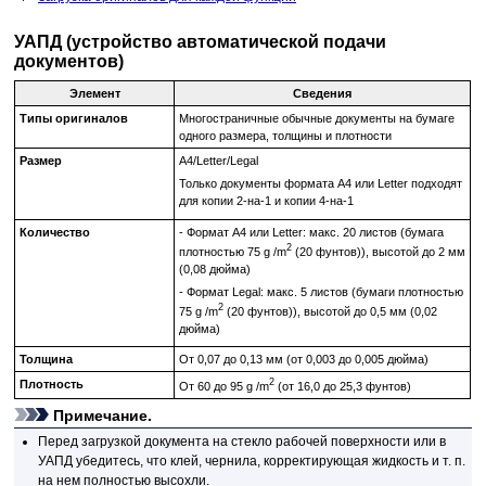
УАПД (устройство автоматической подачи
документов)
Элемент
Сведения
Типы оригиналов
Многостраничные обычные документы на бумаге
одного размера, толщины и плотности
Размер
A4/Letter/Legal
Только документы формата A4 или Letter подходят
для копии 2-на-1 и копии 4-на-1
Количество
-
Формат A4 или Letter: макс. 20 листов (бумага
2
плотностью 75
g /m
(20 фунтов)), высотой до 2 мм
(0,08 дюйма)
-
Формат Legal: макс. 5 листов (бумаги плотностью
2
75
g /m
(20 фунтов)), высотой до 0,5 мм (0,02
дюйма)
Толщина
От 0,07 до 0,13 мм (от 0,003 до 0,005 дюйма)
2
Плотность
От 60 до 95
g /m
(от 16,0 до 25,3 фунтов)
Примечание.
Перед загрузкой документа на
стекло рабочей поверхности
или в
УАПД
убедитесь, что клей, чернила, корректирующая жидкость и т. п.
на нем полностью высохли.