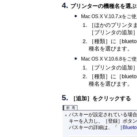
プリンターの機種名を選ぶ
Mac OS X V.10.7.x
［
ほかのプリンタ
［
プリンタの追加
［
種類
］に［
blueto
種名を選びます。
Mac OS X V.10.6.8
［
プリンタの追加
［
種類
］に［
blueto
種名を選びます。
［
追加
］をクリックする
パスキーが設定されている場
キーを入力し、［
登録
］ボタ
パスキーの詳細は、「
［Blue