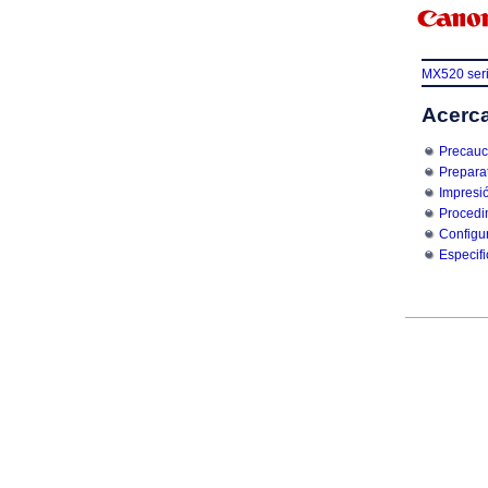
MX520 ser
Acerca
Precauc
Preparat
Impresi
Procedi
Configu
Especif