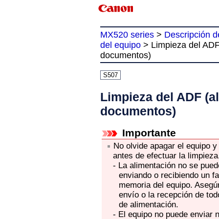
MX520 series
>
Descripción d
del equipo
>
Limpieza del ADF
documentos)
S507
Limpieza del ADF (a
documentos)
Importante
No olvide apagar el
equipo
y 
antes de efectuar la limpieza
-
La alimentación no se pue
enviando o recibiendo un f
memoria del
equipo
.
Asegúr
envío o la recepción de tod
de alimentación.
-
El
equipo
no puede enviar ni