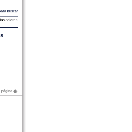
para buscar
los colores
os
e página