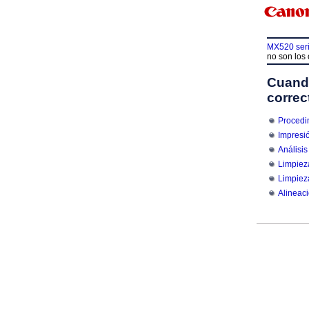
MX520 ser
no son los 
Cuando
correc
Procedi
Impresió
Análisis
Limpiez
Limpiez
Alineac