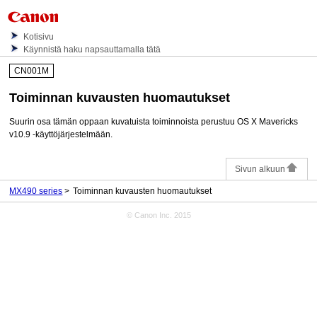
Kotisivu
Käynnistä haku napsauttamalla tätä
CN001M
Toiminnan kuvausten huomautukset
Suurin osa tämän oppaan kuvatuista toiminnoista perustuu
OS X Mavericks
v10.9
-käyttöjärjestelmään.
Sivun alkuun
MX490 series
Toiminnan kuvausten huomautukset
© Canon Inc. 2015