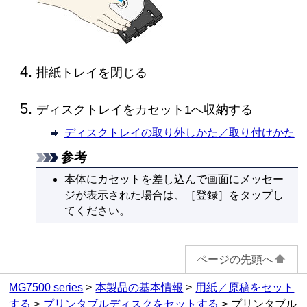
排紙トレイ
を閉じる
ディスクトレイ
を
カセット1
へ収納する
ディスクトレイの取り外しかた／取り付けかた
参考
本体
に
カセット
を差し込んで画面にメッセー
ジが表示された場合は、［
登録
］をタップし
てください。
ページの先頭へ
MG7500 series
本製品の基本情報
用紙／原稿をセット
する
プリンタブルディスクをセットする
プリンタブル