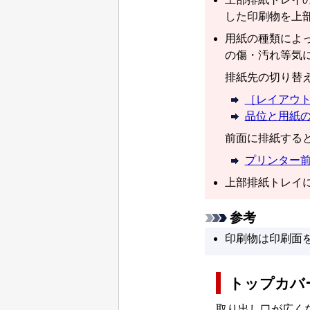
した印刷物を上
用紙の種類によ
の傷・汚れ等気
排紙先の切り替
［レイアウ
品位と用紙
前面に排紙する
プリンター
上部排紙トレイには、
参考
印刷物は印刷面
トップカバ
取り出し口が広く