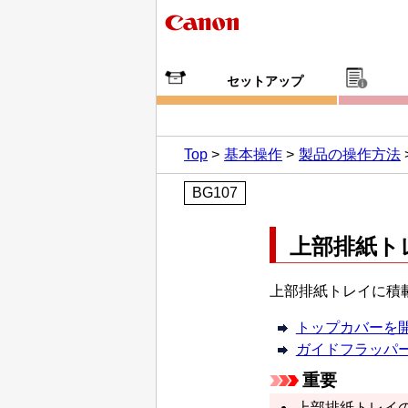
セットアップ
Top
基本操作
製品の操作方法
BG107
上部排紙ト
上部排紙トレイに積
トップカバーを
ガイドフラッパ
重要
上部排紙トレイ