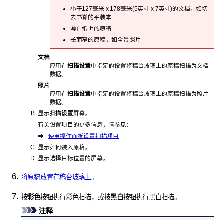
小于127毫米 x 178毫米(5英寸 x 7英寸)的文档，如切
去书脊的平装本
薄白纸上的原稿
长而窄的原稿，如全景照片
文档
应用在
扫描设置
中指定的设置将
稿台玻璃
上的原稿扫描为文档
数据。
照片
应用在
扫描设置
中指定的设置将
稿台玻璃
上的原稿扫描为照片
数据。
显示
扫描设置
屏幕。
有关设置项目的更多信息，请参见：
使用操作面板设置扫描项目
显示如何装入原稿。
显示选择目标位置的屏幕。
将原稿放置在稿台玻璃上。
按
彩色
按钮执行彩色扫描，或按
黑白
按钮执行黑白扫描。
注释