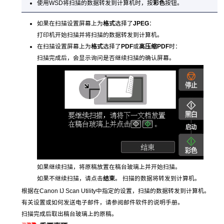
使用
WSD
将扫描的数据转发到计算机时，按
彩色
按钮。
如果在扫描设置屏幕上为
格式
选择了
JPEG
：
打印机
开始扫描并将扫描的数据转发到计算机。
在扫描设置屏幕上为
格式
选择了
PDF
或
高压缩PDF
时：
扫描完成后，会显示询问是否继续扫描的确认屏幕。
如果继续扫描，将原稿放置在
稿台玻璃
上并开始扫描。
如果不继续扫描，请点击
结束
。
扫描的数据将转发到计算机。
根据在
Canon IJ Scan Utility
中指定的设置，扫描的数据转发到计算机。
有关设置或如何发送电子邮件，请参阅邮件软件的说明手册。
扫描完成后取出
稿台玻璃
上的原稿。