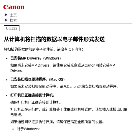
主页
搜索
UG122
从计算机将扫描的数据以电子邮件形式发送
将扫描的数据附加到电子邮件前，请检查以下内容：
已安装
MP Drivers
。(
Windows
)
如果尚未安装
MP Drivers
，请使用
安装光盘
或从
Canon
网站安装
MP
Drivers
。
已安装扫描仪驱动程序。(
Mac OS
)
如果尚未安装扫描仪驱动程序，请从
Canon
网站安装扫描仪驱动程序。
打印机
已正确连接到计算机。
确保
打印机
已正确连接到计算机。
打印机
正在运行时，或计算机处于休眠或待机模式时，请勿插入或拔出
USB
电缆线。
如果通过网络连接执行扫描，请确保已指定全部所需的设置。
对于
Windows
：