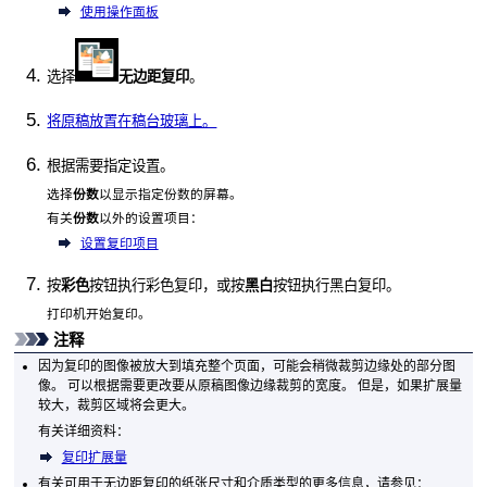
使用操作面板
选择
无边距复印
。
将原稿放置在稿台玻璃上。
根据需要指定设置。
选择
份数
以显示指定份数的屏幕。
有关
份数
以外的设置项目：
设置复印项目
按
彩色
按钮执行彩色复印，或按
黑白
按钮执行黑白复印。
打印机
开始复印。
注释
因为复印的图像被放大到填充整个页面，可能会稍微裁剪边缘处的部分图
像。
可以根据需要更改要从原稿图像边缘裁剪的宽度。
但是，如果扩展量
较大，裁剪区域将会更大。
有关详细资料：
复印扩展量
有关可用于无边距复印的纸张尺寸和介质类型的更多信息，请参见：