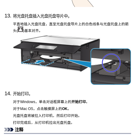
将
光盘托盘
插入
光盘托盘导片
中。
平直地插入
光盘托盘
，直至
光盘托盘导片
上的白色线条与
光盘托盘
上的箭
头(
)基本对齐。
开始打印。
对于
Windows
，单击对话框屏幕上的
开始打印
。
对于
Mac OS
，点击
触摸屏
上的
OK
。
光盘托盘
将被拉入
打印机
，然后打印开始。
打印完成后，从
打印机
拉出
光盘托盘
。
注释