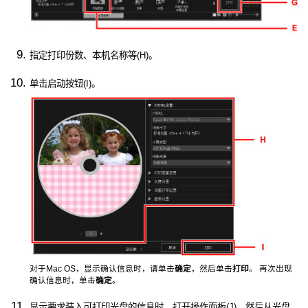
指定打印份数、本机名称等(H)。
单击启动按钮(I)。
对于
Mac OS
，显示确认信息时，请单击
确定
，然后单击
打印
。
再次出现
确认信息时，单击
确定
。
显示要求装入可打印光盘的信息时，打开
操作面板
(J)，然后从
光盘