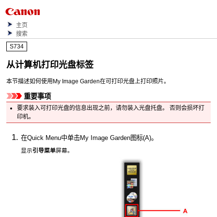
主页
搜索
S734
从计算机打印光盘标签
本节描述如何使用
My Image Garden
在可打印光盘上打印照片。
重要事项
要求装入可打印光盘的信息出现之前，请勿装入
光盘托盘
。
否则会损坏
打
印机
。
在
Quick Menu
中单击
My Image Garden
图标(A)。
显示
引导菜单
屏幕。