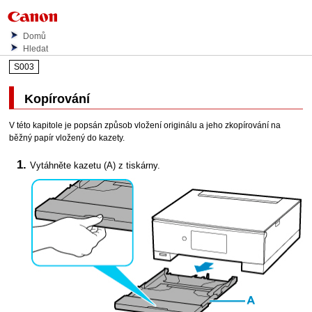
Domů
Hledat
S003
Kopírování
V této kapitole je popsán způsob vložení originálu a jeho zkopírování na
běžný papír vložený do
kazety
.
Vytáhněte
kazetu
(A) z
tiskárny
.