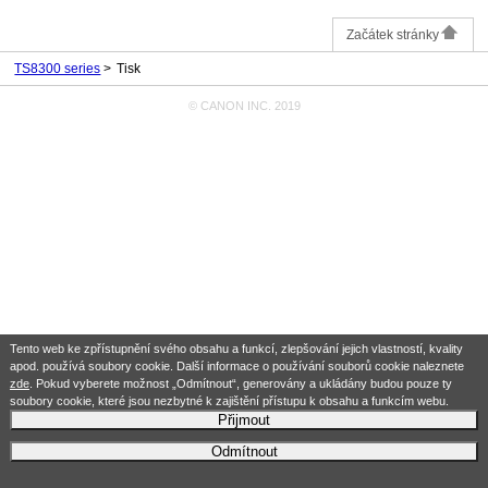
Začátek stránky
TS8300 series
Tisk
© CANON INC. 2019
Tento web ke zpřístupnění svého obsahu a funkcí, zlepšování jejich vlastností, kvality
apod. používá soubory cookie. Další informace o používání souborů cookie naleznete
zde
. Pokud vyberete možnost „Odmítnout“, generovány a ukládány budou pouze ty
soubory cookie, které jsou nezbytné k zajištění přístupu k obsahu a funkcím webu.
Přijmout
Odmítnout