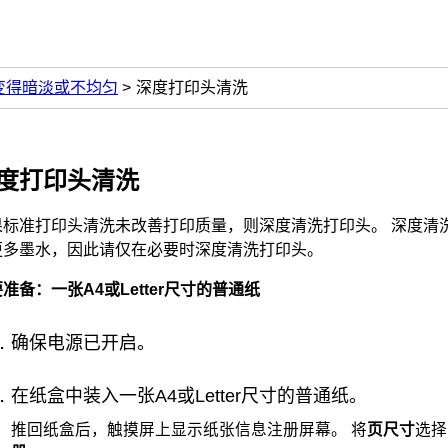
变得暗淡或不均匀
深度打印头清洗
度打印头清洗
果标准
打印头
清洗未改善打印质量，则深度清洗
打印头
。
深度清
更多墨水，因此请仅在必要时深度清洗
打印头
。
准备：一张A4或Letter尺寸的普通纸
确保电源已开启。
在
纸盒
中装入一张A4或Letter尺寸的普通纸。
推回
纸盒
后，
触摸屏
上显示纸张信息注册屏幕。
将
页尺寸
选择