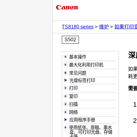
TS8180 series
维护
如果打印
S502
深
基本操作
最大化利用打印机
如
常见问题
耗
光盘标签打印
打印
需要
复印
扫描
网络
应用程序手册
使用纸张、原稿、墨水
盒、可打印光盘、存储
卡等