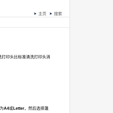
主页
搜索
洗
打印头
比标准清洗
打印头
消
为
A4
或
Letter
，然后选择
注