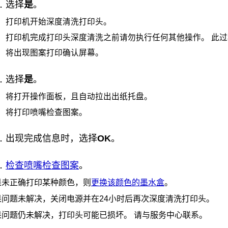
选择
是
。
打印机
开始深度清洗
打印头
。
打印机
完成
打印头
深度清洗之前请勿执行任何其他操作。
此过
将出现图案打印确认屏幕。
选择
是
。
将打开
操作面板
，且自动拉出
出纸托盘
。
将打印喷嘴检查图案。
出现完成信息时，选择
OK
。
检查喷嘴检查图案
。
果未正确打印某种颜色，则
更换该颜色的
墨水盒
。
果问题未解决，关闭电源并在24小时后再次深度清洗
打印头
。
果问题仍未解决，
打印头
可能已损坏。
请与服务中心联系。