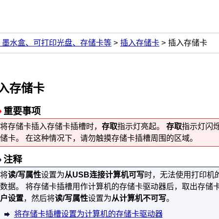
、墨水盒、可打印光盘、存储卡等
插入存储卡
插入存储卡
入存储卡
重要事项
将存储卡插入
存储卡插槽
时，
存取
指示灯亮起。
存取
指示灯闪
储卡。
在这种情况下，请勿触摸
存储卡插槽
周围的区域。
注释
将
读/写属性
设置为
从USB连接计算机可写
时，无法使用
打印机
数据。
将
存储卡插槽
用作计算机的存储卡驱动器后，取出存储
户设置
，然后将
读/写属性
设置为
从计算机不可写
。
将存储卡插槽设置为计算机的存储卡驱动器