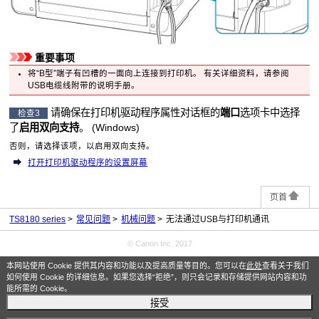
重要事项
将“B型”端子有凹槽的一面向上连接到
打印机
。
有关详细资料，请参阅
USB
电缆线附带的说明手册。
请确保在打印机驱动程序属性对话框的
端口
选项卡中选择
检查3
了
启用双向支持
。
(
Windows
)
否则，请选择该项，以启用双向支持。
打开打印机驱动程序的设置屏幕
页首
TS8180 series
常见问题
机械问题
无法通过USB与打印机通讯
© Canon Inc. 2017
本网站使用 Cookie 提供其内容和功能以及提高质量等目的。您可以在
此处
查看关于我们
如何使用 Cookie 的详细信息。如果您选择“拒绝”，则只会记录和存储提供网站内容和功
能所需的 Cookie。
接受