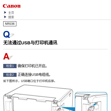
主页
搜索
NR036
无法通过
USB
与
打印机
通讯
确保
打印机
已开启。
检查1
正确连接
USB
电缆线。
检查2
如下图所示，
USB
端口位于
打印机
后部。