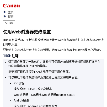
主页
搜索
AF107
使用Web浏览器更改设置
可以在智能手机、平板电脑或计算机上使用Web浏览器检查打印机状态以及更改
打印机设置。
要检查打印机状态并更改打印机设置，请在Web浏览器上显示“
远程用户界面
”。
注释
远程用户界面
是一款软件，该软件可使用Web浏览器通过网络执行通常在
打印机
操作面板
上执行的操作。
需要将
打印机
连接到LAN才能使用
远程用户界面
。
可以在以下操作系统和Web浏览器上使用
远程用户界面
。
iOS
设备
操作系统：
iOS
8.0或更高版本
Web浏览器：
iOS
标准Web浏览器(Mobile Safari)
Android
设备
操作系统：
Android
4.1或更高版本