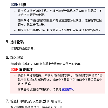
注释
注册根证书至智能手机、平板电脑或计算机上的Web浏览器后，下
次后不再需要该步骤。
如果从
打印机
的
操作面板
将所有设置还原为默认值，请重新下载根
证书，然后进行注册。
如果没有注册根证书，可能会显示无法保证安全连接的警告信息。
选择
登录
。
出现密码验证屏幕。
输入密码。
密码验证完成时，Web浏览器上会显示可以使用的菜单。
重要事项
购买时已设置密码。
密码为
打印机
序列号。
打印机
序列号打印在粘
贴于
打印机
的贴纸标签上。
由9个字母数字字符(四个字母后跟五个
数字)组成。
有关密码设置的详细资料，请参见
设置密码
。
检查打印机状态以及更改打印机设置。
有关可更改的设置项目，请参见以下内容。