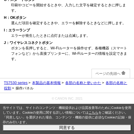
印刷やコピーを開始するときや、入力した文字を確定するときに押しま
す。
H：OKボタン
選んだ項目を確定するときや、エラーを解除するときなどに押します。
I：エラーランプ
エラーが発生したときに点灯または点滅します。
J：ワイヤレスコネクトボタン
ボタンを長押しすると、Wi-Fiルーターを操作せず、各種機器（スマート
フォンなど）から直接プリンターに、Wi-Fiルーターの情報を設定できま
す。
ページの先頭へ
TS7530 series
本製品の基本情報
各部の名称と使いかた
各部の名称と
役割
操作パネル
© CANON INC. 2021
当サイトでは、サイトのコンテンツ・機能提供および品質改善等のためにCookieを使用
しています。Cookieの使用に関する詳しい情報については
こちら
をご確認ください。
「同意しない」を選択された場合、コンテンツ・機能の提供に必須なCookieの記録・保
存のみ行います。
同意する