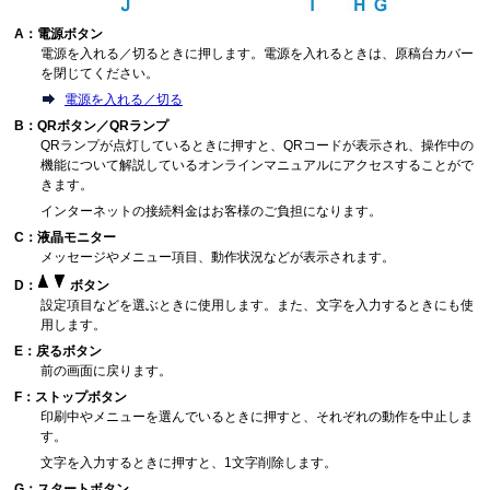
A：電源ボタン
電源を入れる／切るときに押します。電源を入れるときは、原稿台カバー
を閉じてください。
電源を入れる／切る
B：QRボタン／QRランプ
QRランプが点灯しているときに押すと、QRコードが表示され、操作中の
機能について解説しているオンラインマニュアルにアクセスすることがで
きます。
インターネットの接続料金はお客様のご負担になります。
C：液晶モニター
メッセージやメニュー項目、動作状況などが表示されます。
D：
ボタン
設定項目などを選ぶときに使用します。また、文字を入力するときにも使
用します。
E：戻るボタン
前の画面に戻ります。
F：ストップボタン
印刷中やメニューを選んでいるときに押すと、それぞれの動作を中止しま
す。
文字を入力するときに押すと、1文字削除します。
G：スタートボタン