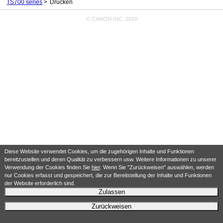
TS700 series
Drucken
© CANON INC. 2018
Diese Website verwendet Cookies, um die zugehörigen Inhalte und Funktionen
bereitzustellen und deren Qualität zu verbessern usw. Weitere Informationen zu unserer
Verwendung der Cookies finden Sie
hier
. Wenn Sie "Zurückweisen" auswählen, werden
nur Cookies erfasst und gespeichert, die zur Bereitstellung der Inhalte und Funktionen
der Website erforderlich sind.
Zulassen
Zurückweisen