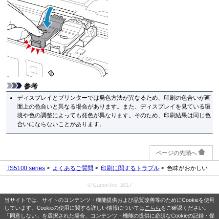
参考
ディスプレイとプリンターでは発色方法が異なるため、印刷の色合いが画
面上の色合いと異なる場合があります。また、ディスプレイを見ている環
境や色の調整によっても発色が異なります。そのため、印刷結果は同じ色
合いにならないことがあります。
ページの先頭へ
TS5100 series
よくあるご質問
印刷に関するトラブル
色味がおかしい
© Canon Inc. 2017
当サイトでは、サイトのコンテンツ・機能提供および品質改善等のためにCookieを使用
しています。Cookieの使用に関する詳しい情報については
こちら
をご確認ください。
「同意しない」を選択された場合、コンテンツ・機能の提供に必須なCookieの記録・保