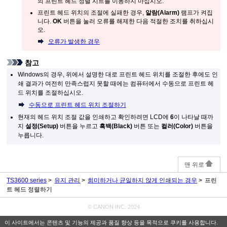
의 프린트 헤드 정렬 시트를 이동하지 마십시오.
프린트 헤드 위치의 조절에 실패한 경우,
알람
(Alarm)
램프가 켜집
니다.
OK
버튼을 눌러 오류를 해제한 다음 적절한 조치를 취하십시
오.
오류가 발생한 경우
참고
Windows
의 경우, 위에서 설명한 대로 프린트 헤드 위치를 조절한 후에도 인
쇄 결과가 여전히 만족스럽지 못할 때에는 컴퓨터에서 수동으로 프린트 헤
드 위치를 조절하십시오.
수동으로 프린트 헤드 위치 조절하기
현재의 헤드 위치 조절 값을 인쇄하고 확인하려면
LCD
에
6
이 나타날 때까
지
설정
(Setup)
버튼을 누르고
흑백
(Black)
버튼 또는
컬러
(Color)
버튼을
누릅니다.
맨 위로
TS3600 series
유지 관리
희미하거나 균일하지 않게 인쇄되는 경우
프린
트 헤드 정렬하기
© CANON INC. 2024
이 사이트에서는 콘텐츠 및 기능의 제공과 품질 향상 등을 목적으로 쿠키를 사용합니다.