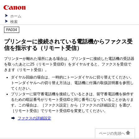
ホーム
検索
FA034
プリンターに接続されている電話機からファクス受
信を指示する（リモート受信）
プリンターが離れた場所にある場合は、プリンターに接続した電話機の受話器
を取ったあとに25（リモート受信ID）をダイヤルすると、ファクスを受信で
きます（リモート受信）。
ダイヤル回線の場合は、一時的にトーンダイヤルに切り替えてください。
トーンダイヤルへの切り替え方法は、電話機に付属の取扱説明書を参照し
てください。
プリンターに留守番電話機を接続しているときは、留守番電話機を操作す
るための暗証番号がリモート受信IDと同じ番号になっていることがありま
す。この場合は、［
ファクス設定
］から［
ファクスの詳細設定
］を選び、
［
リモート受信
］でリモート受信IDを変更してください。
ファクスの詳細設定
ページの先頭へ