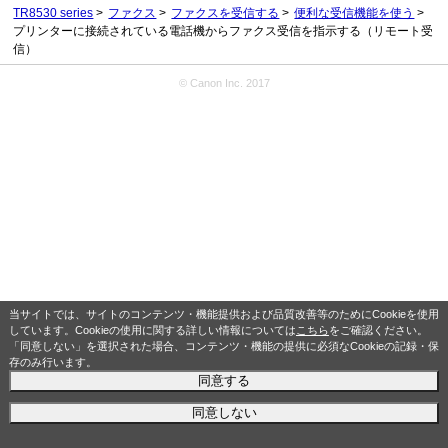
TR8530 series
ファクス
ファクスを受信する
便利な受信機能を使う
プリンターに接続されている電話機からファクス受信を指示する（リモート受
信）
© Canon Inc. 2017
当サイトでは、サイトのコンテンツ・機能提供および品質改善等のためにCookieを使用
しています。Cookieの使用に関する詳しい情報については
こちら
をご確認ください。
「同意しない」を選択された場合、コンテンツ・機能の提供に必須なCookieの記録・保
存のみ行います。
同意する
同意しない