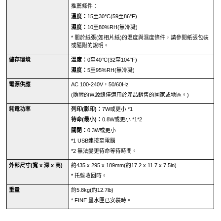
推薦條件：
溫度：
15至30°C(59至86°F)
濕度：
10至80%RH(無冷凝)
*
關於紙張(如相片紙)的溫度與濕度條件，請參閱紙張包裝
或隨附的說明。
儲存環境
溫度：
0至40°C(32至104°F)
濕度：
5至95%RH(無冷凝)
電源供應
AC 100-240V，50/60Hz
(隨附的電源線僅適用於產品銷售的國家或地區。)
耗電功率
列印(影印)：
7W或更小
*1
待命(最小)：
0.8W或更小
*1*2
關閉：
0.3W或更小
*1
USB
連接至電腦
*2
無法變更待命等待時間。
外部尺寸(寬 x 深 x 高)
約435 x 295 x 189mm(約17.2 x 11.7 x 7.5in)
*
托盤收回時。
重量
約5.8kg(約12.7lb)
*
FINE 墨水匣
已安裝時。