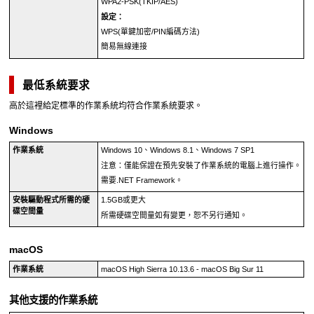
WPA2-PSK
(
TKIP
/
AES
)
設定：
WPS
(單鍵加密/
PIN
編碼方法)
簡易無線連接
最低系統要求
高於這裡給定標準的作業系統均符合作業系統要求。
Windows
作業系統
Windows 10
、
Windows 8.1
、
Windows 7 SP1
注意：僅能保證在預先安裝了作業系統的電腦上進行操作。
需要
.NET Framework
。
安裝驅動程式所需的硬
1.5GB或更大
碟空間量
所需硬碟空間量如有變更，恕不另行通知。
macOS
作業系統
macOS High Sierra 10.13.6
-
macOS Big Sur 11
其他支援的作業系統