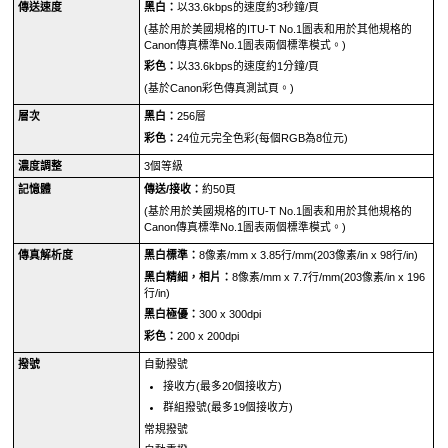
傳送速度
黑白：
以33.6kbps的速度約3秒鐘/頁
(基於用於美國規格的ITU-T No.1圖表和用於其他規格的
Canon
傳真標準No.1圖表兩個標準模式。)
彩色：
以33.6kbps的速度約1分鐘/頁
(基於
Canon
彩色傳真測試頁。)
層次
黑白：
256層
彩色：
24位元完全色彩(每個RGB為8位元)
濃度調整
3個等級
記憶體
傳送/接收：
約50頁
(基於用於美國規格的ITU-T No.1圖表和用於其他規格的
Canon
傳真標準No.1圖表兩個標準模式。)
傳真解析度
黑白標準：
8像素/mm x 3.85行/mm(203像素/in x 98行/in)
黑白精細，相片：
8像素/mm x 7.7行/mm(203像素/in x 196
行/in)
黑白極優：
300 x 300dpi
彩色：
200 x 200dpi
撥號
自動撥號
接收方(最多20個接收方)
群組撥號(最多19個接收方)
常規撥號