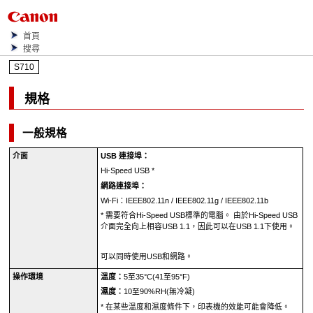
首頁
搜尋
S710
規格
一般規格
介面
USB 連接埠
：
Hi-Speed
USB
*
網路連接埠：
Wi-Fi
：
IEEE802.11n
/
IEEE802.11g
/
IEEE802.11b
*
需要符合Hi-Speed
USB
標準的電腦。
由於Hi-Speed
USB
介面完全向上相容
USB 1.1
，因此可以在
USB 1.1
下使用。
可以同時使用
USB
和網路。
操作環境
溫度：
5至35°C(41至95°F)
濕度：
10至90%RH(無冷凝)
*
在某些溫度和濕度條件下，
印表機
的效能可能會降低。