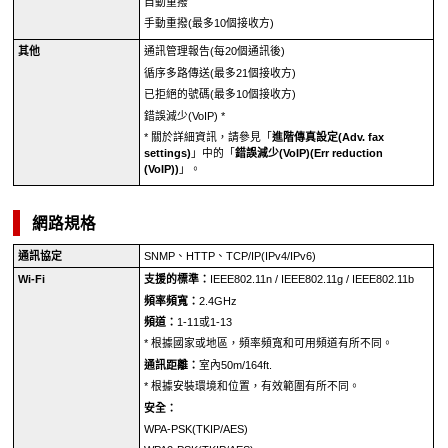
自動重撥
手動重撥(最多10個接收方)
其他
通訊管理報告(每20個通訊後)
循序多路傳送(最多21個接收方)
已拒絕的號碼(最多10個接收方)
錯誤減少(VoIP)
*
*
關於詳細資訊，請參見「
進階傳真設定
(Adv. fax
settings)
」中的「
錯誤減少(VoIP)
(Err reduction
(VoIP))
」。
網路規格
通訊協定
SNMP、HTTP、
TCP
/
IP
(
IPv4
/
IPv6
)
Wi-Fi
支援的標準：
IEEE802.11n
/
IEEE802.11g
/
IEEE802.11b
頻率頻寬：
2.4GHz
頻道：
1-11或1-13
*
根據國家或地區，頻率頻寬和可用頻道有所不同。
通訊距離：
室內50m/164ft.
*
根據安裝環境和位置，有效範圍有所不同。
安全：
WPA-PSK
(
TKIP
/
AES
)