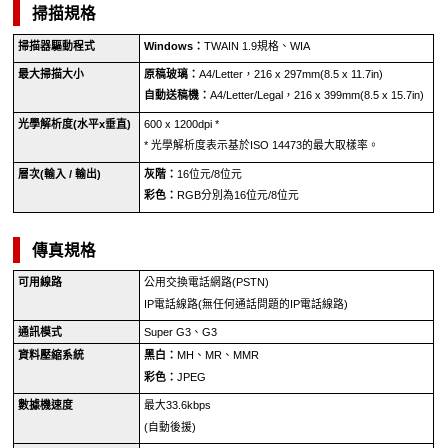
掃描規格
掃描器驅動程式
Windows
：
TWAIN
1.9規格、
WIA
最大掃描大小
原稿玻璃：
A4/Letter，216 x 297mm(8.5 x 11.7in)
自動送稿機
：
A4/Letter/Legal，216 x 399mm(8.5 x 15.7in)
光學解析度(水平x垂直)
600 x 1200dpi
*
*
光學解析度表示基於ISO 14473的最大取樣率。
層次(輸入 / 輸出)
灰階：
16位元/8位元
彩色：
RGB分別為16位元/8位元
傳真規格
可用線路
公用交換電話網路(PSTN)
IP電話線路(無任何通話問題的IP電話線路)
通訊模式
Super G3、G3
資料壓縮系統
黑白：
MH、MR、MMR
彩色：
JPEG
數據機速度
最大33.6kbps
(自動後援)