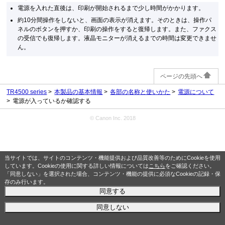
電源を入れた直後は、印刷が開始されるまで少し時間がかかります。
約10分間操作をしないと、画面の表示が消えます。そのときは、操作パ
ネルのボタンを押すか、印刷の操作をすると復帰します。また、ファクス
の受信でも復帰します。液晶モニターが消えるまでの時間は変更できませ
ん。
ページの先頭へ
TR4500 series
本製品の基本情報
各部の名称と使いかた
電源について
電源が入っているか確認する
© Canon Inc. 2018
当サイトでは、サイトのコンテンツ・機能提供および品質改善等のためにCookieを使用
しています。Cookieの使用に関する詳しい情報については
こちら
をご確認ください。
「同意しない」を選択された場合、コンテンツ・機能の提供に必須なCookieの記録・保
存のみ行います。
同意する
同意しない