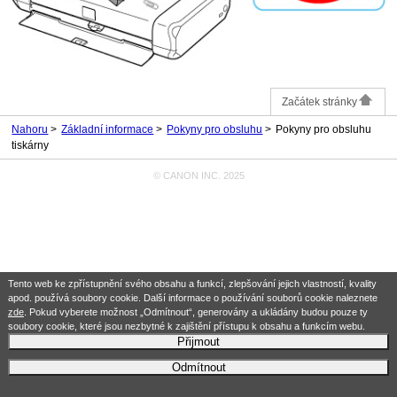
Začátek stránky
Nahoru
Základní informace
Pokyny pro obsluhu
Pokyny pro obsluhu
tiskárny
© CANON INC. 2025
Tento web ke zpřístupnění svého obsahu a funkcí, zlepšování jejich vlastností, kvality
apod. používá soubory cookie. Další informace o používání souborů cookie naleznete
zde
. Pokud vyberete možnost „Odmítnout“, generovány a ukládány budou pouze ty
soubory cookie, které jsou nezbytné k zajištění přístupu k obsahu a funkcím webu.
Přijmout
Odmítnout