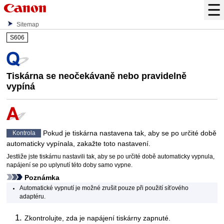
Sitemap
S606
Tiskárna se neočekávaně nebo pravidelně
vypíná
Pokud je
tiskárna
nastavena tak, aby se po určité době
Kontrola
automaticky vypínala, zakažte toto nastavení.
Jestliže jste
tiskárnu
nastavili tak, aby se po určité době automaticky vypnula,
napájení se po uplynutí této doby samo vypne.
Poznámka
Automatické vypnutí je možné zrušit pouze při použití
síťového
adaptéru
.
Zkontrolujte, zda je napájení
tiskárny
zapnuté.