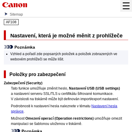
Sitemap
AF108
Nastavení, která je možné měnit z prohlížeče
Poznámka
Vzhled a pořadí zde popsaných položek a položek zobrazených ve
webovém prohlížeči se může lišit.
Položky pro zabezpečení
Zabezpečení
(Security)
Tato funkce umožňuje změnit heslo,
Nastavení USB
(USB settings)
a nastavení serveru SSL/TLS u certifikátu šifrované komunikace.
V závislosti na
tiskárně
může být definován import/export nastavení.
Podrobnosti k nastavení hesla naleznete v tématu
Nastavení hesla
správce
.
Možnost
Omezení operací
(Operation restrictions)
umožňuje omezit
manipulaci se šablonou uloženou v
tiskárně
.
Poznámka