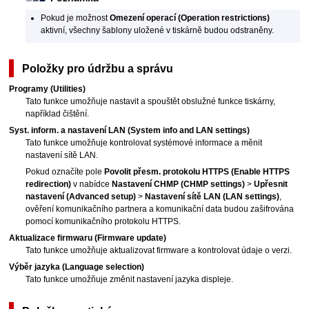
Pokud je možnost
Omezení operací
(Operation restrictions)
aktivní, všechny šablony uložené v
tiskárně
budou odstraněny.
Položky pro údržbu a správu
Programy
(Utilities)
Tato funkce umožňuje nastavit a spouštět obslužné funkce
tiskárny
,
například čištění.
Syst. inform. a nastavení LAN
(System info and LAN settings)
Tato funkce umožňuje kontrolovat systémové informace a měnit
nastavení sítě LAN.
Pokud označíte pole
Povolit přesm. protokolu HTTPS
(Enable HTTPS
redirection)
v nabídce
Nastavení CHMP
(CHMP settings)
>
Upřesnit
nastavení
(Advanced setup)
>
Nastavení sítě LAN
(LAN settings)
,
ověření komunikačního partnera a komunikační data budou zašifrována
pomocí komunikačního protokolu HTTPS.
Aktualizace firmwaru
(Firmware update)
Tato funkce umožňuje aktualizovat firmware a kontrolovat údaje o verzi.
Výběr jazyka
(Language selection)
Tato funkce umožňuje změnit nastavení jazyka displeje.