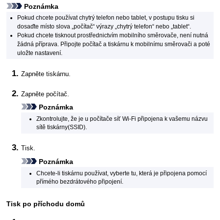
Poznámka
Pokud chcete používat chytrý telefon nebo tablet, v postupu tisku si
dosaďte místo slova „počítač“ výrazy „chytrý telefon“ nebo „tablet“.
Pokud chcete tisknout prostřednictvím mobilního směrovače, není nutná
žádná příprava.
Připojte počítač a
tiskárnu
k mobilnímu směrovači a poté
uložte nastavení.
Zapněte
tiskárnu
.
Zapněte počítač.
Poznámka
Zkontrolujte, že je u počítače síť
Wi-Fi
připojena k vašemu názvu
sítě
tiskárny
(SSID).
Tisk.
Poznámka
Chcete-li
tiskárnu
používat, vyberte tu, která je připojena pomocí
přímého bezdrátového připojení.
Tisk po příchodu domů