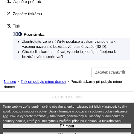
Zapněte počítač.
Zapněte
tiskárnu
.
Tisk.
Poznámka
Zkontrolujte, že je síť
Wi-Fi
počítače a
tiskárny
připojena k
vašemu názvu sítě bezdrátového směrovače (SSID).
Chcete-li
tiskárnu
používat, vyberte tu, která je připojena k
bezdrátovému směrovači.
Začátek stránky
Nahoru
Tisk při pobytu mimo domov
Použití tiskárny při pobytu mimo
domov
© CANON INC. 2025
Tento web ke zpřístupnění svého obsahu a funkcí, zlepšování jejich vlastností, kvality
apod. používá soubory cookie. Další informace o používání souborů cookie naleznete
zde
. Pokud vyberete možnost „Odmítnout“, generovány a ukládány budou pouze ty
soubory cookie, které jsou nezbytné k zajištění přístupu k obsahu a funkcím webu.
Přijmout