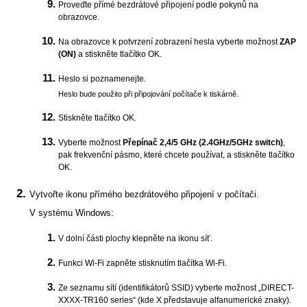
Proveďte přímé bezdrátové připojení podle pokynů na
obrazovce.
Na obrazovce k potvrzení zobrazení hesla vyberte možnost
ZAP
(ON)
a stiskněte tlačítko OK.
Heslo si poznamenejte.
Heslo bude použito při připojování počítače k
tiskárně
.
Stiskněte tlačítko OK.
Vyberte možnost
Přepínač 2,4/5 GHz
(2.4GHz/5GHz switch)
,
pak frekvenční pásmo, které chcete používat, a stiskněte tlačítko
OK.
Vytvořte ikonu přímého bezdrátového připojení v počítači.
V systému
Windows
:
V dolní části plochy klepněte na ikonu síť.
Funkci Wi-Fi zapněte stisknutím tlačítka Wi-Fi.
Ze seznamu sítí (identifikátorů SSID) vyberte možnost „DIRECT-
XXXX-TR160 series“ (kde X představuje alfanumerické znaky).