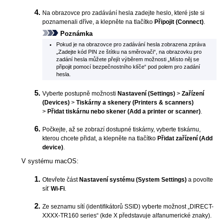
Na obrazovce pro zadávání hesla zadejte heslo, které jste si
poznamenali dříve, a klepněte na tlačítko
Připojit
(Connect)
.
Poznámka
Pokud je na obrazovce pro zadávání hesla zobrazena zpráva
„Zadejte kód PIN ze štítku na směrovači“, na obrazovku pro
zadání hesla můžete přejít výběrem možnosti „Místo něj se
připojit pomocí bezpečnostního klíče“ pod polem pro zadání
hesla.
Vyberte postupně možnosti
Nastavení
(Settings)
>
Zařízení
(Devices)
>
Tiskárny a skenery
(Printers & scanners)
>
Přidat tiskárnu nebo skener
(Add a printer or scanner)
.
Počkejte, až se zobrazí dostupné tiskárny, vyberte
tiskárnu
,
kterou chcete přidat, a klepněte na tlačítko
Přidat zařízení
(Add
device)
.
V systému
macOS
:
Otevřete část
Nastavení systému
(System Settings)
a povolte
síť
Wi-Fi
.
Ze seznamu sítí (identifikátorů SSID) vyberte možnost „DIRECT-
XXXX-TR160 series“ (kde X představuje alfanumerické znaky).