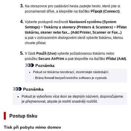
Na obrazovce pro zadávání hesla zadejte heslo, které jste si
poznamenali dříve, a klepněte na tlačítko
Připojit
(Connect)
.
Vyberte postupně možnosti
Nastavení systému
(System
Settings)
>
Tiskárny a skenery
(Printers & Scanners)
>
Přidat
tiskárnu, skener nebo fax...
(Add Printer, Scanner or Fax...)
a pak v zobrazeném dialogovém okně vyberte
tiskárnu
, kterou
chcete přidat.
V části
Použít
(Use)
vyberte požadovanou
tiskárnu
nebo
položku
Secure AirPrint
a pak klepněte na tlačítko
Přidat
(Add)
.
Poznámka
Pokud se
tiskárna
nezobrazí, zkontrolujte následující.
-
Brána firewall bezpečnostního softwaru je vypnutá.
Poznámka
Pokud je vytvořeno více ikon se stejným názvem, doporučujeme
je přejmenovat, abyste je mohli snadněji rozlišit.
Postup tisku
Tisk při pobytu mimo domov