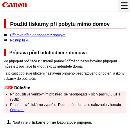
Použití
tiskárny
při pobytu mimo domov
Příprava před odchodem z domova
Postup tisku
Příprava před odchodem z domova
Po připojení počítače k
tiskárně
pomocí přímého bezdrátového připojení
můžete z počítače tisknout, i když nebudete doma.
Tato část popisuje uložení nastavení přímého bezdrátového připojení a ikony
tiskárny do počítače.
Důležité
Při použití ve venkovním prostředí se nepřipojujte k síti v pásmu 5 GHz
(SSID).
Při přepravě
tiskárnu
vypněte.
Podrobné informace naleznete v tématu
Omezení
.
Nastavte v
tiskárně
přímé bezdrátové připojení.