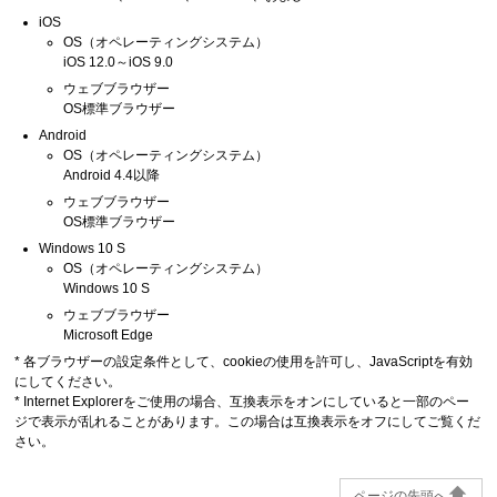
iOS
OS（オペレーティングシステム）
iOS
12.0～
iOS
9.0
ウェブブラウザー
OS標準ブラウザー
Android
OS（オペレーティングシステム）
Android
4.4以降
ウェブブラウザー
OS標準ブラウザー
Windows 10 S
OS（オペレーティングシステム）
Windows 10 S
ウェブブラウザー
Microsoft Edge
*
各ブラウザーの設定条件として、cookieの使用を許可し、
JavaScript
を有効
にしてください。
*
Internet Explorer
をご使用の場合、互換表示をオンにしていると一部のペー
ジで表示が乱れることがあります。
この場合は互換表示をオフにしてご覧くだ
さい。
ページの先頭へ