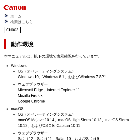
ホーム
検索はこちら
CN003
動作環境
本マニュアルは、以下の環境で表示確認を行っています。
Windows
OS（オペレーティングシステム）
Windows 10
、
Windows 8.1
、および
Windows 7 SP1
ウェブブラウザー
Microsoft Edge
、
Internet Explorer
11
Mozilla Firefox
Google Chrome
macOS
OS（オペレーティングシステム）
macOS Mojave 10.14
、
macOS High Sierra 10.13
、
macOS Sierra
10.12
、および
OS X El Capitan 10.11
ウェブブラウザー
Safari
12、
Safari
11、
Safari
10、および
Safari
9